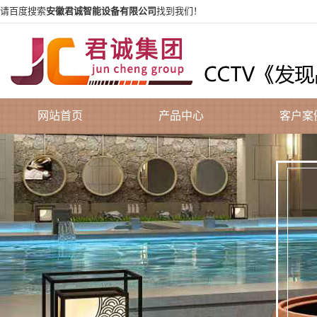
请百度搜索
安徽君诚智能设备有限公司
找到我们！
网站首页
产品中心
客户案