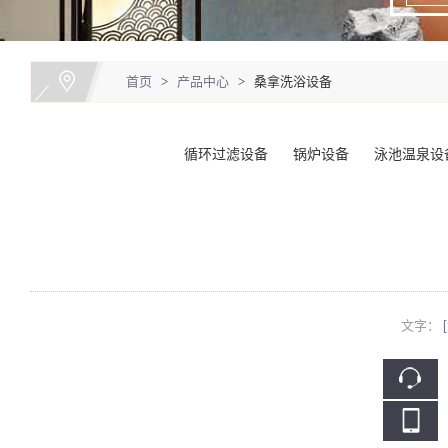
首页
>
产品中心
>
桑拿洗浴设备
循环过滤设备
锅炉设备
泳池温泉设
文字：